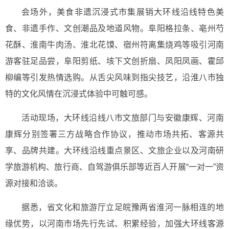
会场外，美食非遗沉浸式市集展销大环线沿线特色美
食、非遗手作、文创潮品及地道风物。阜阳格拉条、亳州芍
花酥、淮南牛肉汤、淮北花馍、宿州符离集烧鸡等吸引河南
游客驻足品尝，阜阳剪纸、垓下文创折扇、凤阳凤画、霍邱
柳编等引发热情选购。从舌尖风味到指尖技艺，沿淮八市独
特的文化风情在沉浸式体验中可触可感。
活动现场，大环线沿线八市文旅部门与安徽康辉、河南
康辉分别签署三方战略合作协议，推动市场共拓、客源共
享、品牌共建。大环线沿线重点景区、文旅企业以及河南研
学旅游机构、旅行商、自驾游俱乐部等近百人开展“一对一”资
源对接和洽谈。
据悉，省文化和旅游厅立足皖豫两省淮河一脉相连的地
缘优势，以河南市场先行先试、积累经验，加强大环线客源