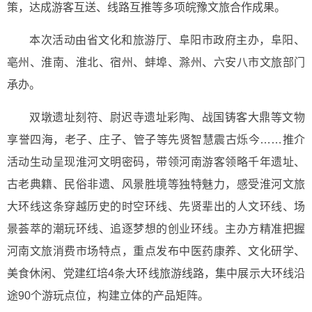
策，达成游客互送、线路互推等多项皖豫文旅合作成果。
本次活动由省文化和旅游厅、阜阳市政府主办，阜阳、
亳州、淮南、淮北、宿州、蚌埠、滁州、六安八市文旅部门
承办。
双墩遗址刻符、尉迟寺遗址彩陶、战国铸客大鼎等文物
享誉四海，老子、庄子、管子等先贤智慧震古烁今……推介
活动生动呈现淮河文明密码，带领河南游客领略千年遗址、
古老典籍、民俗非遗、风景胜境等独特魅力，感受淮河文旅
大环线这条穿越历史的时空环线、先贤辈出的人文环线、场
景荟萃的潮玩环线、追逐梦想的创业环线。主办方精准把握
河南文旅消费市场特点，重点发布中医药康养、文化研学、
美食休闲、党建红培4条大环线旅游线路，集中展示大环线沿
途90个游玩点位，构建立体的产品矩阵。