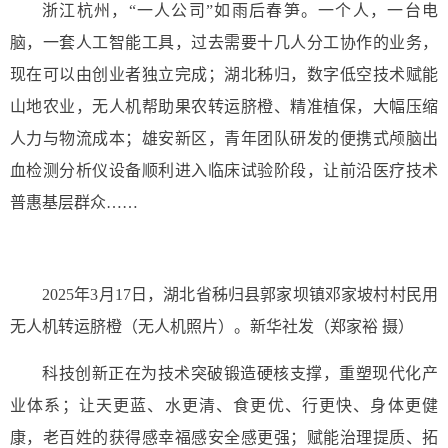
浙江杭州，“一人公司”如雨后春笋。一个人，一台电
脑，一套人工智能工具，过去需要十几人分工协作的业务，
现在可以由创业者独立完成；湖北秭归，数字低空技术赋能
山地农业，无人机帮助果农转运脐橙、精准植保，大幅压缩
人力与物流成本；雄安新区，青年团队研发的便携式颅脑出
血检测分析仪设备顺利进入临床试验阶段，让前沿医疗技术
普惠基层群众……
2025年3月17日，湖北省秭归县郭家坝镇邓家坡村村民用
无人机转运脐橙（无人机照片）。新华社发（郑家裕 摄）
科技创新正在为技术突破锻造硬核支撑，重塑现代化产
业体系；让天更蓝、水更清、食更优、行更快、身体更健
康，老百姓的获得感幸福感安全感更强；赋能治理提质、拓