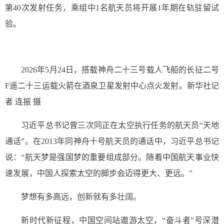
第40次发射任务，乘组中1名航天员将开展1年期在轨驻留试
验。
2026年5月24日，搭载神舟二十三号载人飞船的长征二号
F遥二十三运载火箭在酒泉卫星发射中心点火发射。新华社记
者 连振 摄
习近平总书记曾三次同正在太空执行任务的航天员“天地
通话”。在2013年同神舟十号航天员的通话中，习近平总书记
说：“航天梦是强国梦的重要组成部分。随着中国航天事业快
速发展，中国人探索太空的脚步会迈得更大、更远。”
梦想有多高远，创新就有多壮阔。
新时代新征程，中国空间站遨游太空，“奋斗者”号深潜