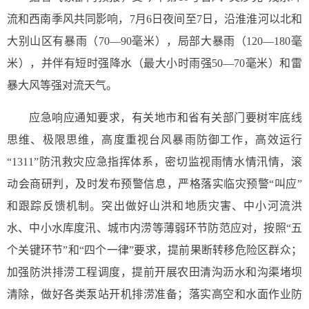
流和西南季风共同影响，7月6日夜间至7日，沿淮淮河以北和
大别山区有暴雨（70—90毫米），局部大暴雨（120—180毫
米），并伴有短时强降水（最大小时雨强50—70毫米）和雷
暴大风等强对流天气。
应急响应通知要求，有关地市和省有关部门要树牢底线
思维、极限思维，高度重视台风暴雨防御工作，高效运行
“1311”防汛救灾应急指挥体系，密切监视雨情水情汛情，滚
动会商研判，及时发布预警信息，严格落实临灾预警“叫应”
和跟踪反馈机制。突出做好山洪和地质灾害、中小河流洪
水、中小水库度汛、城市内涝等薄弱环节防范应对，按照“五
个关键环节”和“四个一律”要求，提前果断转移危险区群众；
加强防洪排涝工程调度，提前开展农田清沟沥水和沟渠堵坝
清除，做好各类泵站开机排涝准备；落实高空和水面作业防