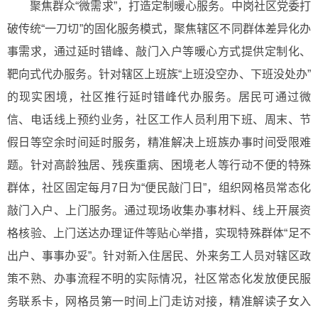
聚焦群众“微需求”，打造定制暖心服务。
中岗社区党委打
破传统“一刀切”的固化服务模式，聚焦辖区不同群体差异化办
事需求，通过延时错峰、敲门入户等暖心方式提供定制化、
靶向式代办服务。针对辖区上班族“上班没空办、下班没处办”
的现实困境，社区推行延时错峰代办服务。居民可通过微
信、电话线上预约业务，社区工作人员利用下班、周末、节
假日等空余时间延时服务，精准解决上班族办事时间受限难
题。针对高龄独居、残疾重病、困境老人等行动不便的特殊
群体，社区固定每月7日为“便民敲门日”，组织网格员常态化
敲门入户、上门服务。通过现场收集办事材料、线上开展资
格核验、上门送达办理证件等贴心举措，实现特殊群体“足不
出户、事事办妥”。针对新入住居民、外来务工人员对辖区政
策不熟、办事流程不明的实际情况，社区常态化发放便民服
务联系卡，网格员第一时间上门走访对接，精准解读子女入