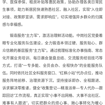
学、医保参保、租房补贴等惠民政策，协助办理各类日常民
生事项，助力新居民快速熟悉社区、融入社区，实现“入住即
对接、政策即宣讲、需求即响应”，切实增强异乡群众的归属
感与幸福感。
锻造服务“主力军”，激活治理鲜活动能。
中岗社区党委着
眼专业化服务队伍建设，全力锻造本领过硬、服务贴心、群
众信赖的基层服务“主力军”。通过梳理标准化办事指南、常态
化开展业务培训、每日晨会复盘总结、交流服务经验技巧等
方式，打造“一专多能、全员会办、全程快办”的全能服务队
伍。同时依托社区全科服务窗口、“红枫小站”代办点位，推动
服务阵地前移、治理资源下沉，坚持接诉即办、全程跟进、
诉求解决零推诿，健全“收集登记—精准派单—专人代办—跟
踪回访”工作流程，真正实现“小事不出网格、大事不出社区、
难事有人跟进”，切实把群众的烦心事、揪心事转化为暖心