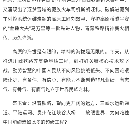
吃苦、海拔高境界更高”的壮丽诗篇;在青藏铁路运营维护中，
又涌现出了逐梦雪域的藏族火车司机斯朗旺扎、破解进藏列
车列控系统运维难题的高原工匠刘效聿、守护高原桥隧平安
的“金锤大夫”马万里等一批先进人物，青藏铁路精神薪火相
传、历久弥新。
高原的海拔是有限的，精神的海拔是无限的。今天，从
推进川藏铁路等复杂地质工程，到打好关键核心技术攻坚
战，勤劳智慧的中国人民从不向风险挑战低头、不向困难艰
险让步，有条件、有信心、有能力不断创造非凡业绩，有志
气、有骨气、有底气屹立于世界民族之林。
盛玉雷：沿着铁路，望向更开阔的远方，三峡水运新通
道、平陆运河、贵州花江峡谷大桥……放眼世界，为何唯独
中国能缔造如此多的超级工程?