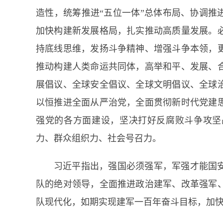
造性，统筹推进“五位一体”总体布局、协调推
加快构建新发展格局，扎实推动高质量发展。
持底线思维，发扬斗争精神、增强斗争本领，
推动构建人类命运共同体，高举和平、发展、
展倡议、全球安全倡议、全球文明倡议、全球
以恒推进全面从严治党，全面贯彻新时代党建
强党的各方面建设，坚决打好反腐败斗争攻坚
力、群众组织力、社会号召力。
习近平指出，强国必须强军，军强才能国
队的绝对领导，全面推进政治建军、改革强军
队现代化，如期实现建军一百年奋斗目标，加