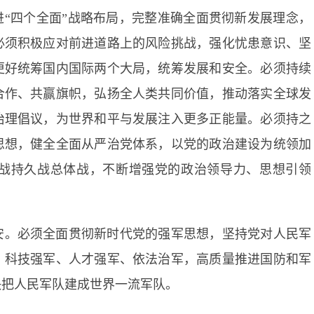
进“四个全面”战略布局，完整准确全面贯彻新发展理念，
必须积极应对前进道路上的风险挑战，强化忧患意识、坚
更好统筹国内国际两个大局，统筹发展和安全。必须持续
合作、共赢旗帜，弘扬全人类共同价值，推动落实全球发
治理倡议，为世界和平与发展注入更多正能量。必须持之
思想，健全全面从严治党体系，以党的政治建设为统领加
战持久战总体战，不断增强党的政治领导力、思想引领
安。必须全面贯彻新时代党的强军思想，坚持党对人民军
、科技强军、人才强军、依法治军，高质量推进国防和军
快把人民军队建成世界一流军队。