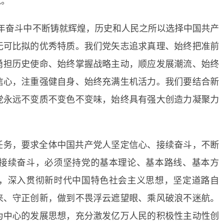
党。
5年奋斗中不断铸就辉煌，历史和人民之所以选择中国共产
无可比拟的优秀特质。我们党矢志追求真理、始终把准前
勇担历史使命、始终掌握战略主动，顺应发展潮流、始终
信心，注重强健自身、始终充满生机活力。我们要结合新
党永远不变质不变色不变味，始终具有强大创造力凝聚力
任务，要求全体中国共产党人坚定信心、接续奋斗，不断
接续奋斗，必须坚持党的基本理论、基本路线、基本方
，深入贯彻新时代中国特色社会主义思想，坚定道路自
来、守正创新，做到不畏浮云遮望眼、乘风破浪不迷航。
为中心的发展思想，充分激发亿万人民的积极性主动性创