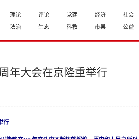
理论
评论
党建
经济
社会
法治
生态
科教
市县
公益
5周年大会在京隆重举行
举行