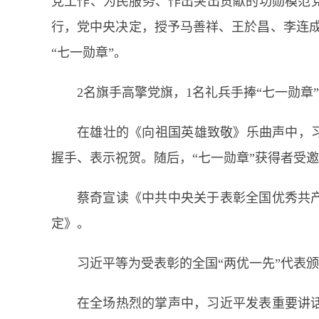
党工作、为民服务、作出突出贡献的功勋模范
行，党中央决定，授予马善祥、王於昌、李连成
“七一勋章”。
2名旗手高擎党旗，1名礼兵手捧“七一勋章
在雄壮的《向祖国英雄致敬》乐曲声中，习
握手、表示祝贺。随后，“七一勋章”获得者受
蔡奇宣读《中共中央关于表彰全国优秀共
定》。
习近平等为受表彰的全国“两优一先”代表
在全场热烈的掌声中，习近平发表重要讲