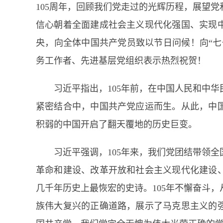
105周年，回顾我们党走过的光辉历程，展望
信心朝着全面建成社会主义现代化强国、实现
央，向全体中国共产党员致以节日问候！向“七
务工作者、先进基层党组织表示热烈祝贺！
习近平指出，105年前，在中国人民和中
紧密结合中，中国共产党应运而生。从此，中
积弱的中国开启了翻天覆地的历史巨变。
习近平强调，105年来，我们党团结带领
革命和建设、改革开放和社会主义现代化建设
几千年历史上最恢宏的史诗。105年不懈奋斗
族伟大复兴的正确道路，展示了马克思主义的