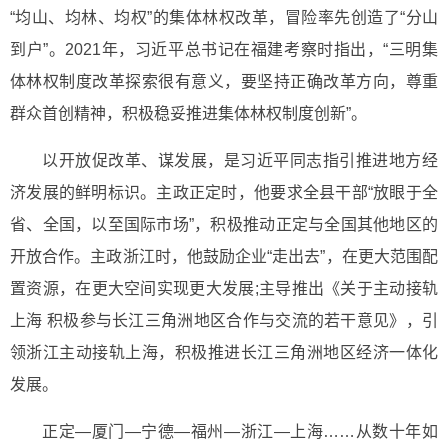
“均山、均林、均权”的集体林权改革，冒险率先创造了“分山
到户”。2021年，习近平总书记在福建考察时指出，“三明集
体林权制度改革探索很有意义，要坚持正确改革方向，尊重
群众首创精神，积极稳妥推进集体林权制度创新”。
以开放促改革、谋发展，是习近平同志指引推进地方经
济发展的鲜明标识。主政正定时，他要求全县干部“放眼于全
省、全国，以至国际市场”，积极推动正定与全国其他地区的
开放合作。主政浙江时，他鼓励企业“走出去”，在更大范围配
置资源，在更大空间实现更大发展;主导推出《关于主动接轨
上海 积极参与长江三角洲地区合作与交流的若干意见》，引
领浙江主动接轨上海，积极推进长江三角洲地区经济一体化
发展。
正定—厦门—宁德—福州—浙江—上海……从数十年如