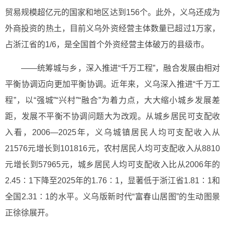
贸易规模超亿元的国家和地区达到156个。此外，义乌还成为
外商投资的热土，目前义乌外资经营主体数量已超过1万家，
占浙江省的1/6，是全国首个外资经营主体破万的县级市。
——统筹城与乡，深入推进“千万工程”，融合发展由相对
平衡协调迈向更加平衡协调。近年来，义乌深入推进“千万工
程”，以“强城”“兴村”“融合”为着力点，大大缩小城乡发展差
距，发展不平衡不协调问题大为改观。从城乡居民可支配收
入看，2006—2025年，义乌城镇居民人均可支配收入从
21576元增长到101816元，农村居民人均可支配收入从8810
元增长到57965元，城乡居民人均可支配收入比从2006年的
2.45∶1下降至2025年的1.76∶1，显著低于浙江省1.81∶1和
全国2.31∶1的水平。义乌版新时代“富春山居图”的生动图景
正徐徐展开。