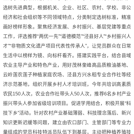
选树先进典型，根据机关、企业、社区、农村、学校、非公
经济和社会组织等不同领域特点，分类制定选树标准，精准
画好榜样形象。聚焦经济发展、乡村振兴、基层党建等重点
工作，评选推荐“两优一先”“道德模范”“泾县好人”“乡村振兴人
才”“非物质文化遗产项目代表性传承人”，让党员群众在日常
生活中以榜样为镜、向标杆看齐。搭建实践平台，结合县域
农业主导产业和特色产业，用好茂林奎峰高品质粮油基地、
云岭莲农莲子种植家庭农场、泾县方兴水稻专业合作社等经
济示范基地，组织开展乡村人才培训班，今年共培训高素质
农民150人次，农业合作社带头人50人次，推荐6名乡村产业
振兴带头人参加省级培训项目。促进学用结合，积极开展“科
技下乡”活动。针对农村产业基础薄弱、科技理念落后、新兴
知识更新迟缓等问题，建立由农口部门、主管部门等专业力
量组成的党员科技特派员队伍下到基层，主动把种植养殖技