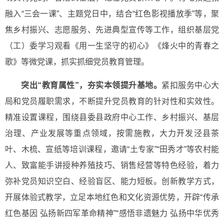
融入“三会一课”、主题党日中，结合“红色影视播放季”等，聚
焦乡村振兴、志愿服务、先进典型宣传等工作，组织基层党
（工）委学习观看《用一生坚守的初心》《烽火中的青春之
歌》等微党课，抓实抓细党员教育管理。
突出“教育属性”，夯实本领提升基地。
紧扣服务中心大
局和党员履职需求，不断提升党员教育的针对性和实效性。
精准设置课程，围绕县委县政府中心工作、乡村振兴、基层
治理、产业发展等重点领域，按需施教，大力开发泾县茶
叶、木梳、宣纸等培训课程，邀请“土专家”“田秀才”等农村能
人、致富能手讲授种养殖技巧、销售经营等特色经验，着力
弥补党员知识空白、经验盲区、能力短板。创新教学方式，
开展体验式教学，立足本地红色和文化资源优势，开辟“传承
红色基因 弘扬新四军革命精神”“感悟非遗魅力 弘扬中华优秀