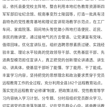
设，依托县委党校主阵地，整合利用本地红色教育资源新四
军军部旧址纪念馆、皖南事变烈士陵园等，打造一批具有泾
县特色的党性教育基地和理论宣讲现场教学示范点，在工厂
车间、家庭院落、田间地头等党建小阵地打造便民、近民、
亲民的微讲堂，通过接地气的方言俚语、让党课富有党味、
值得回味。优化宣讲队伍，组织选聘思想素质过硬、实践经
验丰富、理论水平较高的党政领导干部、优秀基层干部、先
进典型模范担任宣讲人，真正把党的创新理论讲通透、讲生
动、讲具体，使基层干部听了能懂、学了能用、干了能成。
丰富学习内容，坚持把党的思想理念和政治要求贯穿于党员
远程教育工作的全过程，充分利用全县162个远程教育站点，
落实党员远程教育“必修课”制度，把政策法规、党性教育等学
习内容纳入学习计划，分专题、分时段组织党员群众学习，
切实将党的声音落到基层，记在党员群众心中。将电教远教