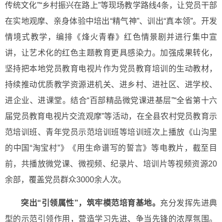
传统文化”“乡村振兴在路上”等现场教学路线4条，让党员干部
在实地观摩、亲身体验中培出“精气神”、训出“真本领”。开发
情境式教学，编排《烽火青春》红色情景剧并进行集中宣
讲，让艺术化的红色主题教育更具感染力。加强成果转化，
坚持把本地党员教育电视片作为党员教育培训的生动教材，
持续推动优质教学资源进机关、进乡村、进社区、进学校、
进企业、进课堂。结合“百部精品微党课进基层”“全省第十六
届党员教育电视片交流观摩”等活动，在全县农村党员教育示
范培训班、青年党员示范培训班等培训班次上播放《山沟里
的中国“淘宝村”》《用生命谱写的誓言》等电教片，截至目
前，共播放微党课、微视频、纪录片、培训片等视频资源20
余部，覆盖党员群众3000余人次。
突出“引领属性”，筑牢模范培育基地。
充分发挥先进典
型的示范引领作用，营造学习先进、争当先锋的浓厚氛围。