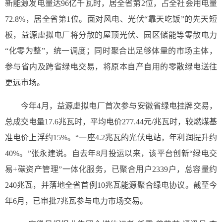
新能源发电量达96亿千瓦时，居全省第2位，占全社会用电量
72.8%，居全省第1位。面对风电、光伏“靠天吃饭”的先天短
板，益源虚拟电厂将分散的屋顶光伏、园区储能等零散电力
“化零为整”，统一调度；同时聚合出足够体量的市场主体，
参与省内及跨省绿电交易，将原本自产自用的零散绿电送往
更远市场。
今年4月，益源虚拟电厂首次参与安徽省绿电挂牌交易，
总成交电量17.6兆瓦时，平均电价277.44元/兆瓦时，较燃煤基
准电价上浮约15%。“一座4.2兆瓦的光伏电站，年利润提升约
40%。”张永建说。自去年8月投运以来，该平台创新“绿电交
易+碳资产管理”一体化服务，已聚合用户2339户，总容量约
240兆瓦，并落地全省首例10兆瓦能源聚合绿电协议。截至今
年6月，已审批7兆瓦参与电力市场交易。