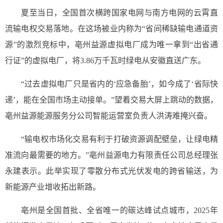
夏至当日，全国首次横跨国家电网与南方电网的云霄直
流输电权交易落地。在这场被业内称为“省间稀缺输电通道资
源”的激烈竞标中，亳州益源虚拟电厂成为唯一拿到“出省通
行证”的虚拟电厂，将3.86万千瓦时绿电从安徽直送广东。
“过去虚拟电厂只是省内的‘应急备胎’，如今成了‘省际快
递’，能在全国市场主动接单。”望着交易大屏上跳动的数据，
亳州益源能源服务分公司智能运营室负责人洪涛难掩兴奋。
“输电权市场化交易有利于打破资源调配壁垒，让绿电精
准流向最需要的地方。”亳州益源电力有限责任公司总经理张
永建表示。此举实现了零散分布式光伏发电的跨省输送，为
新能源产业增收拓出新路。
亳州是全国首批、全省唯一的碳达峰试点城市，2025年