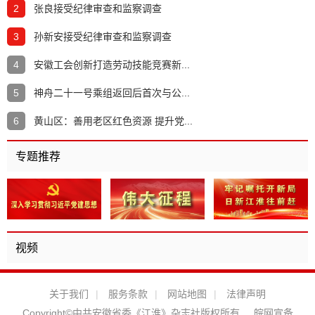
2
张良接受纪律审查和监察调查
3
孙新安接受纪律审查和监察调查
4
安徽工会创新打造劳动技能竞赛新...
5
神舟二十一号乘组返回后首次与公...
6
黄山区：善用老区红色资源 提升党...
专题推荐
视频
关于我们
|
服务条款
|
网站地图
|
法律声明
Copyright©中共安徽省委《江淮》杂志社版权所有
皖网宣备