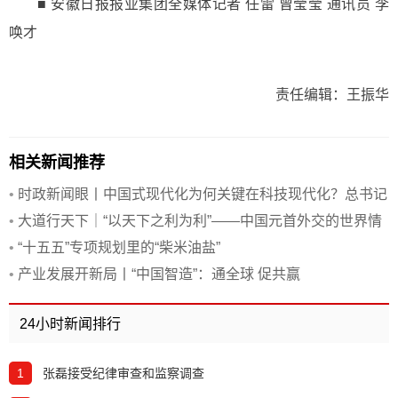
■ 安徽日报报业集团全媒体记者 任雷 曾莹莹 通讯员 李
唤才
责任编辑：王振华
相关新闻推荐
•
时政新闻眼丨中国式现代化为何关键在科技现代化？总书记
作出战略指引
•
大道行天下｜“以天下之利为利”——中国元首外交的世界情
怀与大国气派
•
“十五五”专项规划里的“柴米油盐”
•
产业发展开新局丨“中国智造”：通全球 促共赢
24小时新闻排行
1
张磊接受纪律审查和监察调查