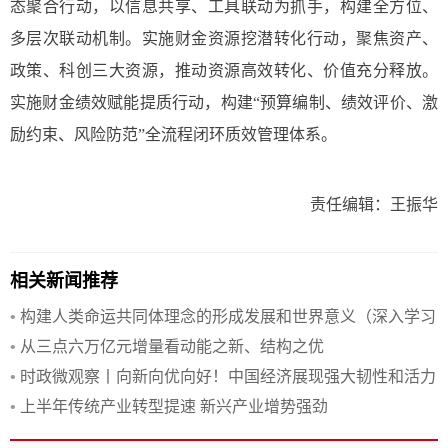
态聚合行动，以信息共享、工具联动为抓手，构建全方位、
多层次联动机制。实施财金资源挖潜转化行动，聚焦资产、
政策、科创三大资源，推动资源高效转化、价值充分释放。
实施财金绩效赋能提质行动，构建“预算编制、绩效评价、激
励约束、风险防范”全流程闭环质效管理体系。
责任编辑：王振华
相关新闻推荐
•
构建人类命运共同体理念的形成发展和世界意义（深入学习
贯彻习近平新时代中国特色社会主义思想·《习近平谈治国理
•
从三点六万亿元增量看动能之新、结构之优
政》第一至五卷通读）
•
时政微观察丨向新向优向好！中国经济展现强大韧性和活力
•
上半年传统产业转型提速 新兴产业增势强劲