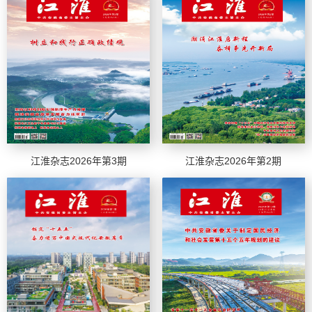
江淮杂志2026年第3期
江淮杂志2026年第2期