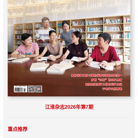
江淮杂志2026年第7期
重点推荐