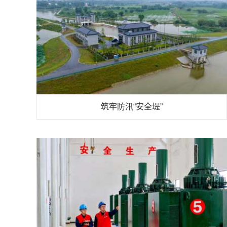
筑牢防汛“安全堤”