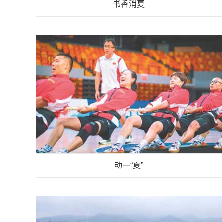
书香消夏
动一“夏”