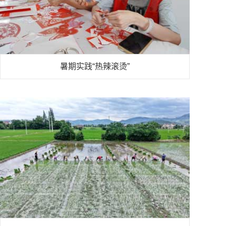
暑期实践“热辣滚烫”