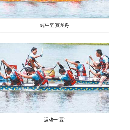
端午至 赛龙舟
运动一“夏”