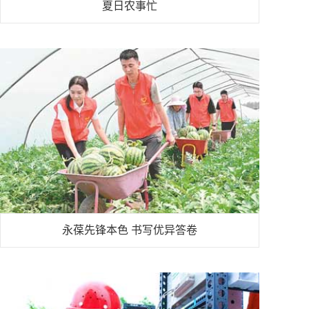
夏日农事忙
永葆先锋本色 书写优异答卷