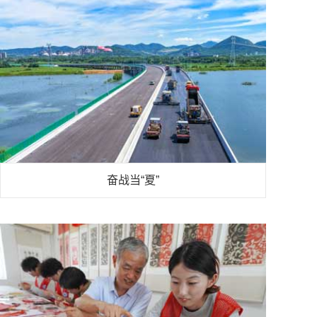
奋战当“夏”